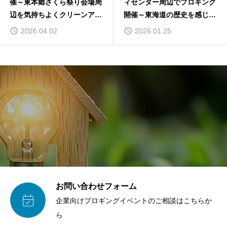
催～東本郷さくら祭り会場周
ィセンター周辺でプロギング
辺を気持ちよくクリーンアッ
開催～東海道の歴史を感じな
プ～
がら～
2026.04.02
2026.01.25
お問い合わせフォーム

企業向けプロギングイベントのご相談はこちらか
ら