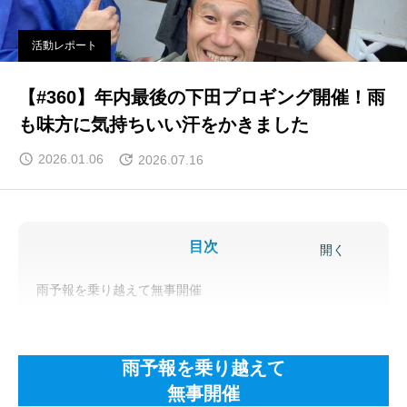
活動レポート
【#360】年内最後の下田プロギング開催！雨
も味方に気持ちいい汗をかきました
2026.01.06
2026.07.16
目次
開く
雨予報を乗り越えて無事開催
いつもと違うハードなプロギング
令和7年も月一回のペースを守りました
雨予報を乗り越えて
無事開催
令和8年1月のプロギング開催予定