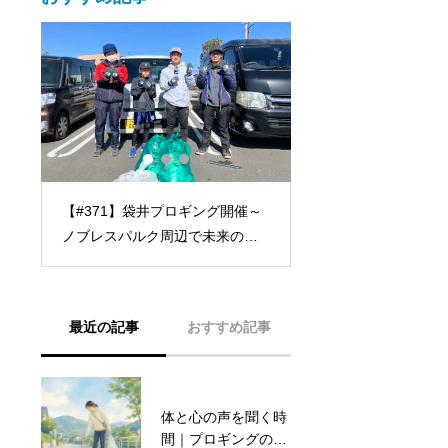
～
【#357】スターバックス磐田見
【#379】袋井プロ
街
付店 磐田プロギング&草ギング開
浅羽同笠海岸でビー
催レポート
団体と合流！海岸の
ゴミ問題に迫る～
最近の記事
おすすめ記事
体と心の声を聞く時
【受賞報告】浜松
間｜プロギングの精
Well-Beingアワード