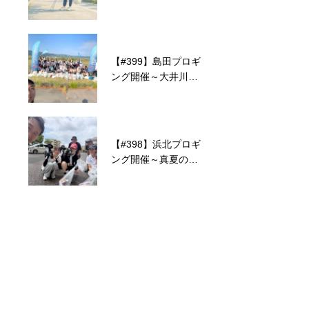
神性と、現実を生き
2025 デザイン賞を
るバランス
受賞しました！
【#399】島田プロギ
【#368】アミューズ
ング開催～大井川大
豊田で磐田プロギン
花火大会翌朝、63名
グ・草ギング開催～
で地域に恩返し～
10名の賑やかな活動
～
【#398】浜北プロギ
【#360】年内最後の
ング開催～真夏の熱
下田プロギング開
気の中、大学生と語
催！雨も味方に気持
る社会福祉～
ちいい汗をかきまし
た