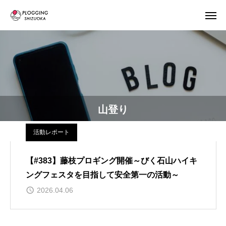
山登り
活動レポート
【#383】藤枝プロギング開催～びく石山ハイキ
ングフェスタを目指して安全第一の活動～
2026.04.06