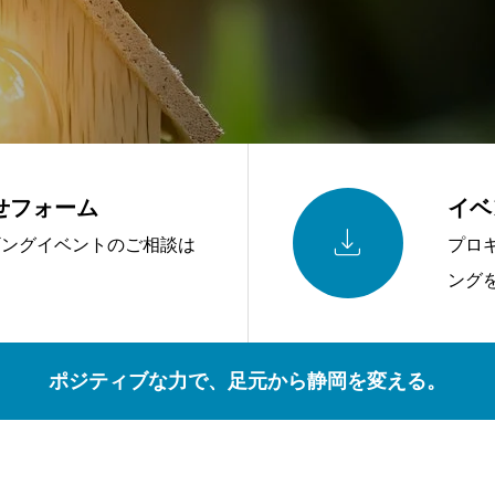
せフォーム
イベ

ギングイベントのご相談は
プロ
ング
ポジティブな力で、足元から静岡を変える。