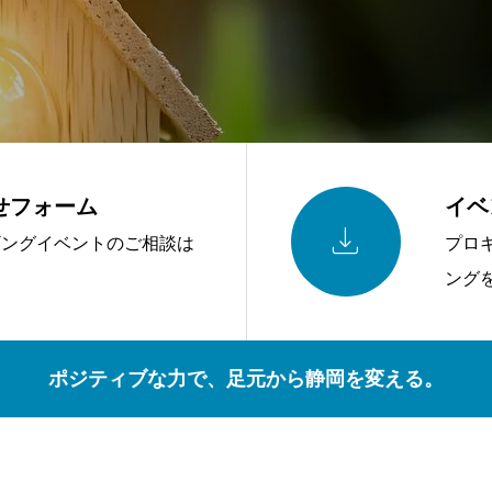
せフォーム
イベ

ギングイベントのご相談は
プロ
ング
ポジティブな力で、足元から静岡を変える。