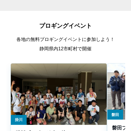
プロギングイベント
各地の無料プロギングイベントに参加しよう！
静岡県内12市町村で開催
磐田
掛川
磐田プロ