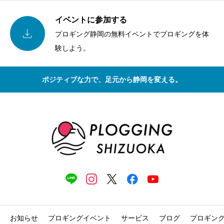
イベントに参加する

プロギング静岡の無料イベントでプロギングを体
験しよう。
ポジティブな力で、足元から静岡を変える。
×
週末のプロギング便り
毎週日曜19時ごろ、最新の活動レポートやブロ
グ、新着イベント情報をお届けします。
メールアドレス
必須
ニュースレターの配信と
プライバシーポリシ
ー
に同意します。
お知らせ
プロギングイベント
サービス
ブログ
プロギン
無料で登録する