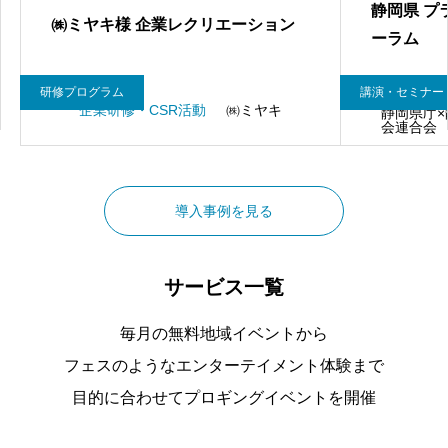
静岡県 プ
㈱ミヤキ様 企業レクリエーション
ーラム
研修プログラム
講演・セミナー
企業研修・CSR活動
㈱ミヤキ
静岡県庁
会連合会
導入事例を見る
サービス一覧
毎月の無料地域イベントから
フェスのようなエンターテイメント体験まで
目的に合わせてプロギングイベントを開催